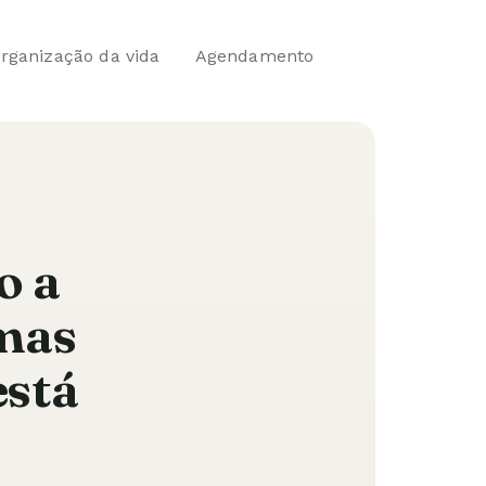
rganização da vida
Agendamento
o a
 mas
está