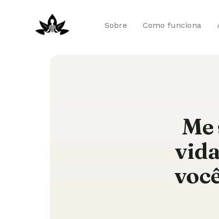
Ir
para
Sobre
Como funciona
o
conteúdo
Me 
vid
você