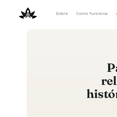
Ir
para
Sobre
Como funciona
o
conteúdo
P
re
histó