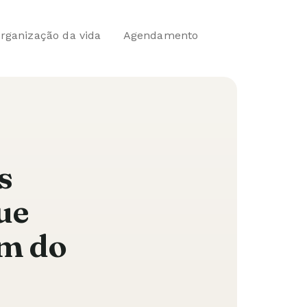
rganização da vida
Agendamento
s
ue
am do