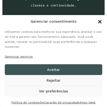
clareza e continuidade.
Gerenciar consentimento
Utilizamos cookies para melhorar sua experiência, analisar o uso
do site e garantir seu funcionamento adequado. Você pode
aceitar, recusar ou personalizar suas preferências a qualquer
momento.
Marcia Schenatto
— Psicanálise e organização emocional
para decisões mais claras.
Gerenciar serviços
Aceitar
Rejeitar
Contato
Agendamento
Termos de Uso
Ver preferências
Política de Privacidade
Política de Cookies
Aviso Legal
Política de Atendimento
Política de cookies
Declaração de privacidade
Aviso legal