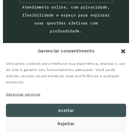
Atendimento online, com privacidade,
flexibilidade e espaço para explorar
suas questões afetivas com
profundidade.
Gerenciar consentimento
Utilizamos cookies para melhorar sua experiência, analisar o uso
do site e garantir seu funcionamento adequado. Você pode
aceitar, recusar ou personalizar suas preferências a qualquer
momento.
Marcia Schenatto
— Psicanálise e organização emocional
para decisões mais claras.
Gerenciar serviços
Aceitar
Rejeitar
Contato
Agendamento
Termos de Uso